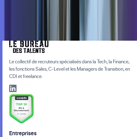
Confiez-nous vos recrutements et concentrez-vous
sur votre croissance.
Nous contacter
Le collectif de recruteurs spécialisés dans la Tech, la Finance,
les fonctions Sales, C-Level et les Managers de Transition, en
CDI et freelance.
Entreprises