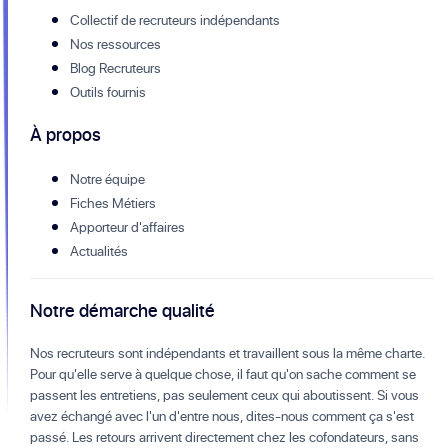
Collectif de recruteurs indépendants
Nos ressources
Blog Recruteurs
Outils fournis
À propos
Notre équipe
Fiches Métiers
Apporteur d'affaires
Actualités
Notre démarche qualité
Nos recruteurs sont indépendants et travaillent sous la même charte.
Pour qu'elle serve à quelque chose, il faut qu'on sache comment se
passent les entretiens, pas seulement ceux qui aboutissent. Si vous
avez échangé avec l'un d'entre nous, dites-nous comment ça s'est
passé. Les retours arrivent directement chez les cofondateurs, sans