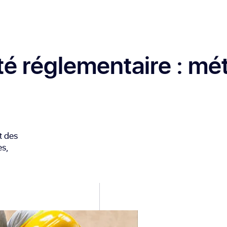
té réglementaire
: mét
t des
es,