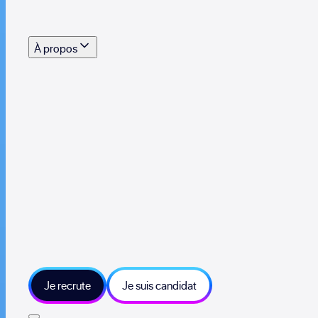
s outils, supports et moyens mis à disposition pour vous aider à recruter eff
À propos
 talents qui font vivre le collectif au quotidien
mmandez une entreprise qui recrute et recevez 500€
sitions et grands moments du collectif
tions et ressources sur les technologies et métiers IT
tre besoin et échangeons sur votre projet
Je recrute
Je suis candidat