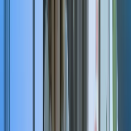
Vous connaissez une
entreprise qui recrute ?
Profitez de cette information pour vous faire rémunérer.
Vous quittez ou envisagez de quitter votre poste
Un poste est laissé vacant
Vous avez un contact qui prévoit un départ