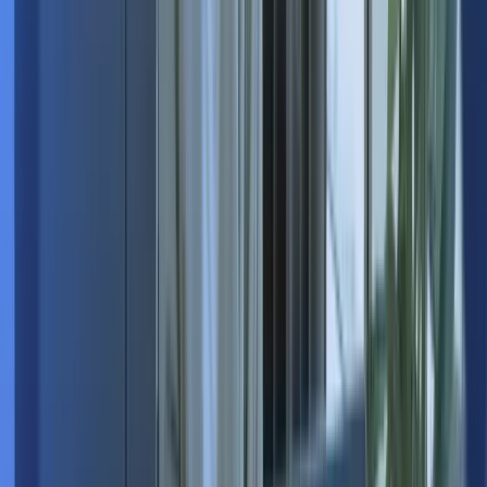
Transférer
Opérations passées
Le Bureau des Talents
500,00 €
Virement bancaire - 11/11/2024
Le formulaire