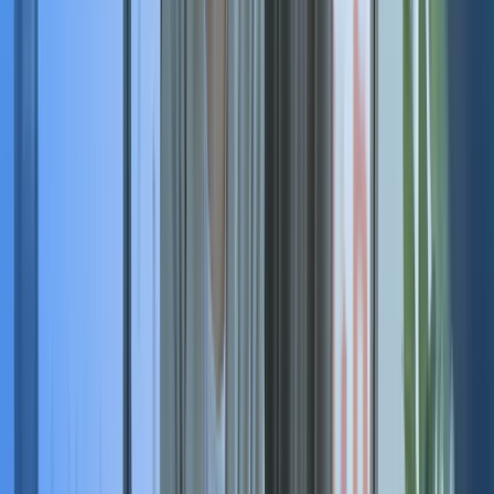
Vos informations
Prénom
Nom
Téléphone
Poste actuel
URL LinkedIn
Email
Informations sur l'opportunité
Entreprise
Poste
Contact recrutement