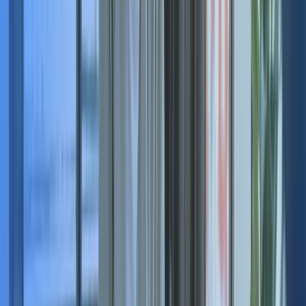
Remplissez le formulaire
avec les informations clés
Donnez-nous toutes les informations clés sur l'opportunité de
recrutement
Compléter le formulaire
Recevez 500€ dès que nous
trouvons le candidat*