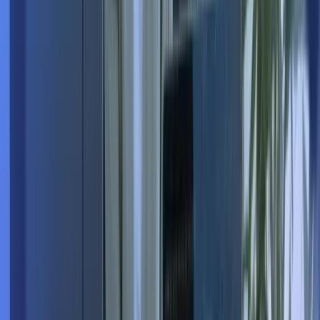
Renseignez vos informations et les détails sur l'opportunité de
recrutement
Vos informations
Prénom
*
Nom
*
Email
*
Numéro de téléphone
*
Poste actuel
URL Profil LinkedIn
Statut pour facturer
*
Le versement de la prime nécessite une facture. Un statut
(micro-entreprise, SASU, EURL…) est indispensable.
Informations sur l'opportunité