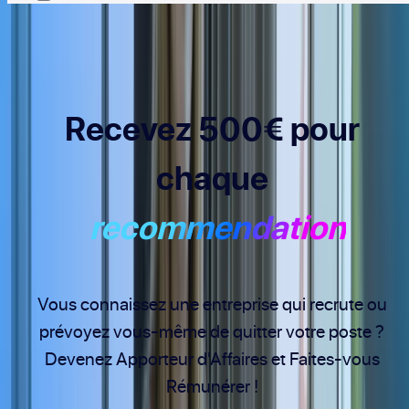
Recevez 500€ pour
chaque
recommendation
Vous connaissez une entreprise qui recrute ou
prévoyez vous-même de quitter votre poste ?
Devenez Apporteur d'Affaires et Faites-vous
Rémunérer !