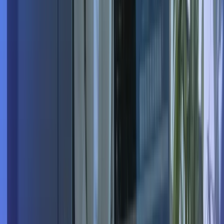
Nom de l'entreprise
*
Poste concerné
Contact en charge du recrutement
Souhaitez-vous rester anonyme ?
Message complémentaire
Envoyer le formulaire
Ce site est protégé par reCAPTCHA et la
Politique de
confidentialité
et les
Conditions d'utilisation
de Google
s'appliquent.