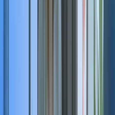
profils shortlistés en moyenne par mission
+200
recrutements réalisés
Votre experte recrutement Managers de Transition
Marie Eltz