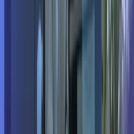
Paris
Lyon
Toulouse
Marseille
Aix-en-
Provence
Angers
Bordeaux
Brest
Caen
Ferrand
Dijon
Dunkerque
Grenoble
La
Roche-sur-Yon
Le Havre
Le
Mans
Lille
Limoges
Londres
Mérignac
Étienne
Strasbourg
Toulon