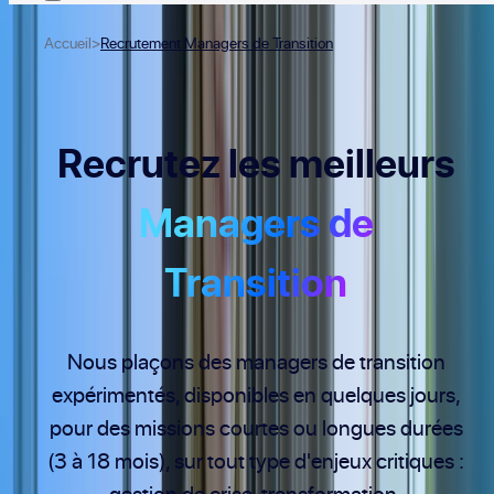
Accueil
>
Recrutement Managers de Transition
Recrutez les meilleurs
Managers de
Transition
Nous plaçons des managers de transition
expérimentés, disponibles en quelques jours,
pour des missions courtes ou longues durées
(3 à 18 mois), sur tout type d'enjeux critiques :
gestion de crise, transformation,