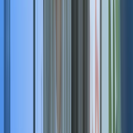
Co-Fondatrice & Recruteuse Finance et Managers de Transition
Diplômée ingénieure et docteur en ingénierie à King's College
London. Marie commence sa carrière dans la finance à Londres che
Natixis et Lehman Brothers. Elle a été directrice des opérations dan
la startup Enovap, où elle a recruté une dizaine de collaborateurs et
accompagné des enjeux de structuration opérationnelle.
Prendre rendez-vous avec Marie