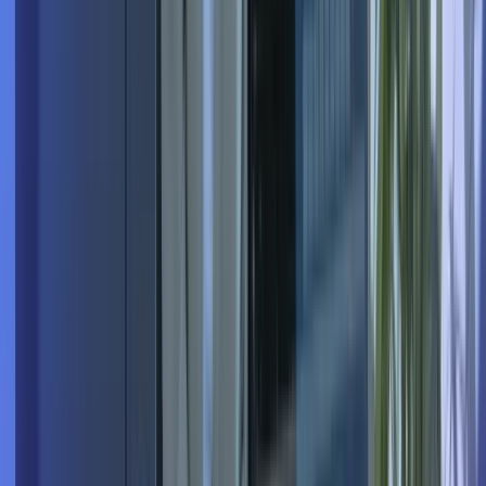
Nous recrutons en
Management de
Transition
partout en France
+30 villes couvertes par nos recruteurs spécialisés