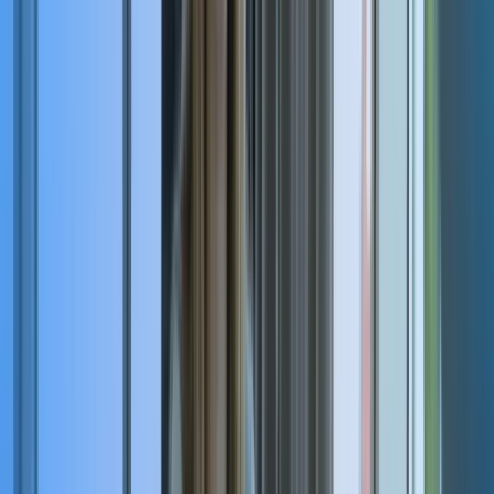
Direction de Transition
Management de
Projet
Restructuration
Transformation Digitale
Conduite du
Changement
Les postes que
nous recrutons
Directeur Général de Transition
Directeur Financier de Transition
DRH de Transition
Directeur Industriel de Transition
Directeur Supply Chain de Transition
DSI de Transition
Directeur Commercial de Transition