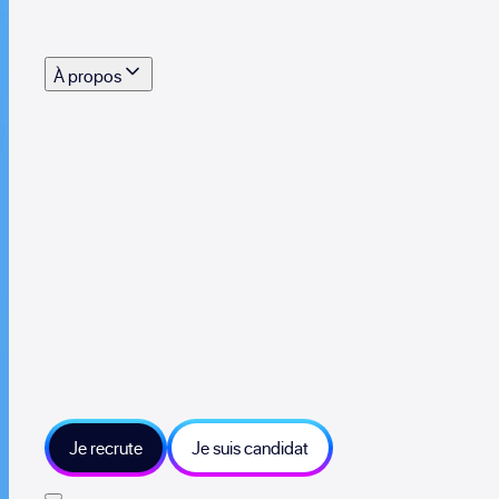
s outils, supports et moyens mis à disposition pour vous aider à recruter eff
À propos
 talents qui font vivre le collectif au quotidien
mmandez une entreprise qui recrute et recevez 500€
sitions et grands moments du collectif
tions et ressources sur les technologies et métiers IT
tre besoin et échangeons sur votre projet
Je recrute
Je suis candidat