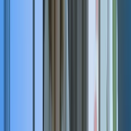
Chef de Projet Transformation
1 à 5 jours
pour recevoir vos premiers profils qualifiés
95 %
de périodes d'essai validées
3 à 5