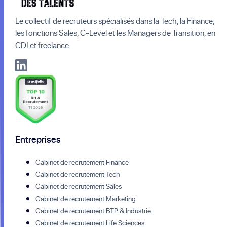
Le collectif de recruteurs spécialisés dans la Tech, la Finance,
les fonctions Sales, C-Level et les Managers de Transition, en
CDI et freelance.
Entreprises
Cabinet de recrutement Finance
Cabinet de recrutement Tech
Cabinet de recrutement Sales
Cabinet de recrutement Marketing
Cabinet de recrutement BTP & Industrie
Cabinet de recrutement Life Sciences