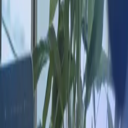
& Recrutement
 des Talents intègre le classement des 10
 entreprises BtoB de la catégorie RH &
t établi par Trustfolio sur le premier
 2026.
xandre Scheck
Lire
ondateur & CEO du Bureau des Talents