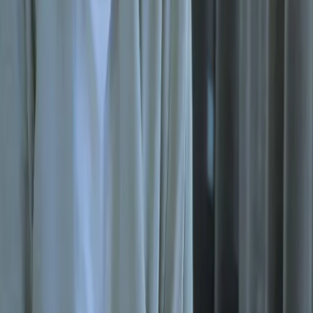
RÉCOMP
Le 
Tal
Lea
re