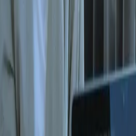
RH 
»
Le Bureau
meilleures
Recrutemen
trimestre
Ale
Co-f