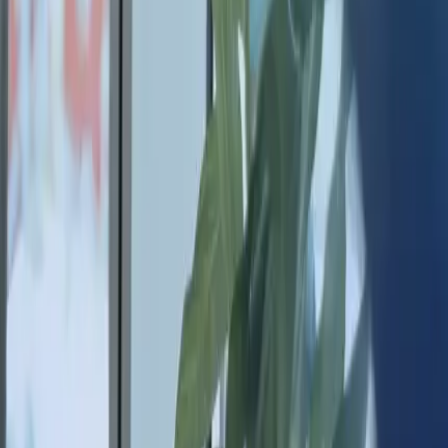
31 mars 2026
3
min de lecture
ENSE
Bureau des
ents élu «
der de la
commandation