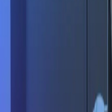
Toutes les actualité
20 novembre 2025
1
min de lecture
ANNONCE
Le Bureau des Talents acquier
DEMETER.
Le Bureau des Talents poursuit son développemen
groupe DEMETER, cabinet de recrutement reconn
les métiers de l'industrie.