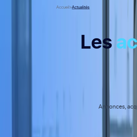
Accueil
>
Actualités
Les
ac
Annonces, acqui