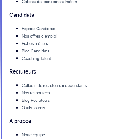
Cabinet de recrutement Intérim
Candidats
Espace Candidats
Nos offres d'emploi
Fiches métiers
Blog Candidats
Coaching Talent
Recruteurs
Collectif de recruteurs indépendants
Nos ressources
Blog Recruteurs
Outils fournis
À propos
Notre équipe