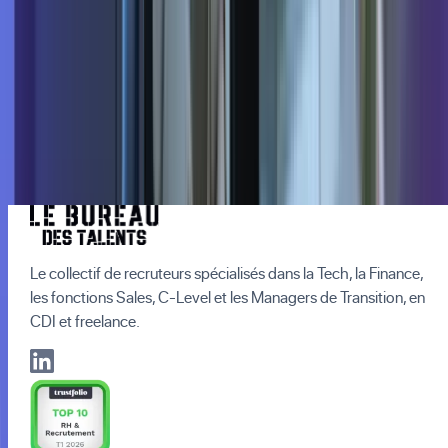
Étienne
Confiez-nous vos recrutements et concentrez-vous
sur votre croissance.
Nous contacter
Le collectif de recruteurs spécialisés dans la Tech, la Finance,
les fonctions Sales, C-Level et les Managers de Transition, en
CDI et freelance.