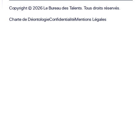
Copyright ©
2026
Le Bureau des Talents. Tous droits réservés.
Charte de Déontologie
Confidentialité
Mentions Légales