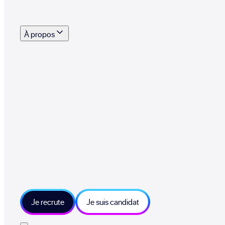
s outils, supports et moyens mis à disposition pour vous aider à recruter eff
À propos
 talents qui font vivre le collectif au quotidien
mmandez une entreprise qui recrute et recevez 500€
sitions et grands moments du collectif
tions et ressources sur les technologies et métiers IT
tre besoin et échangeons sur votre projet
Je recrute
Je suis candidat