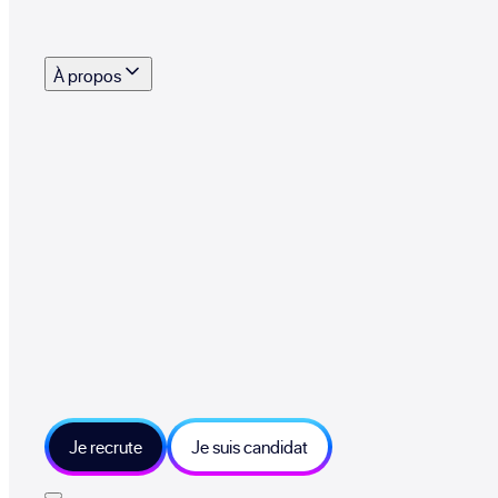
s outils, supports et moyens mis à disposition pour vous aider à recruter eff
À propos
 talents qui font vivre le collectif au quotidien
mmandez une entreprise qui recrute et recevez 500€
sitions et grands moments du collectif
tions et ressources sur les technologies et métiers IT
tre besoin et échangeons sur votre projet
Je recrute
Je suis candidat