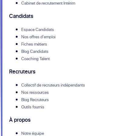
Cabinet de recrutement Intérim
Candidats
Espace Candidats
Nos offres d'emploi
Fiches métiers
Blog Candidats
Coaching Talent
Recruteurs
Collectif de recruteurs indépendants
Nos ressources
Blog Recruteurs
Outils fournis
À propos
Notre équipe