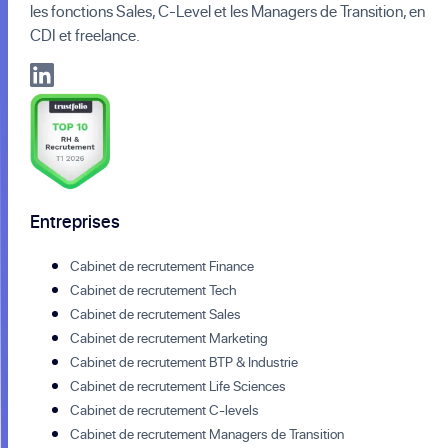
les fonctions Sales, C-Level et les Managers de Transition, en
CDI et freelance.
Entreprises
Cabinet de recrutement Finance
Cabinet de recrutement Tech
Cabinet de recrutement Sales
Cabinet de recrutement Marketing
Cabinet de recrutement BTP & Industrie
Cabinet de recrutement Life Sciences
Cabinet de recrutement C-levels
Cabinet de recrutement Managers de Transition