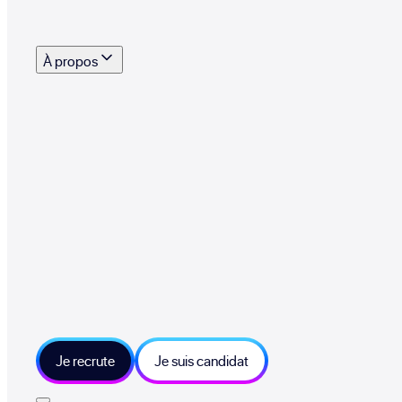
s outils, supports et moyens mis à disposition pour vous aider à recruter eff
À propos
 talents qui font vivre le collectif au quotidien
mmandez une entreprise qui recrute et recevez 500€
sitions et grands moments du collectif
tions et ressources sur les technologies et métiers IT
tre besoin et échangeons sur votre projet
Je recrute
Je suis candidat