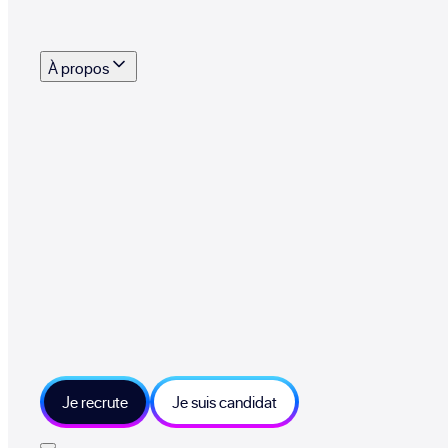
s outils, supports et moyens mis à disposition pour vous aider à recruter eff
À propos
 talents qui font vivre le collectif au quotidien
mmandez une entreprise qui recrute et recevez 500€
sitions et grands moments du collectif
tions et ressources sur les technologies et métiers IT
tre besoin et échangeons sur votre projet
Je recrute
Je suis candidat