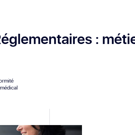
 Réglementaires
: méti
ormité
 médical