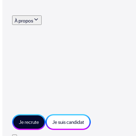
s outils, supports et moyens mis à disposition pour vous aider à recruter eff
À propos
 talents qui font vivre le collectif au quotidien
mmandez une entreprise qui recrute et recevez 500€
sitions et grands moments du collectif
tions et ressources sur les technologies et métiers IT
tre besoin et échangeons sur votre projet
Je recrute
Je suis candidat