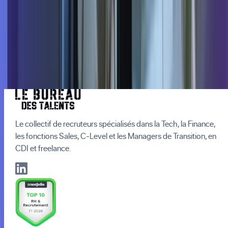
Confiez-nous vos recrutements et concentrez-vous
sur votre croissance.
Nous contacter
Le collectif de recruteurs spécialisés dans la Tech, la Finance,
les fonctions Sales, C-Level et les Managers de Transition, en
CDI et freelance.