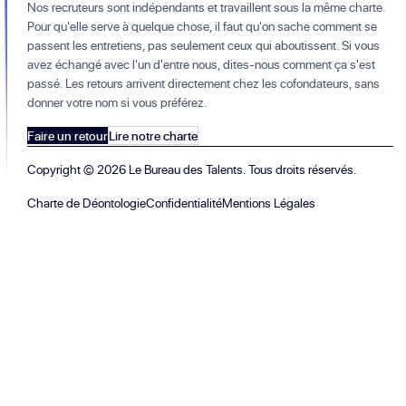
Nos recruteurs sont indépendants et travaillent sous la même charte.
Pour qu'elle serve à quelque chose, il faut qu'on sache comment se
passent les entretiens, pas seulement ceux qui aboutissent. Si vous
avez échangé avec l'un d'entre nous, dites-nous comment ça s'est
passé. Les retours arrivent directement chez les cofondateurs, sans
donner votre nom si vous préférez.
Faire un retour
Lire notre charte
Copyright ©
2026
Le Bureau des Talents. Tous droits réservés.
Charte de Déontologie
Confidentialité
Mentions Légales