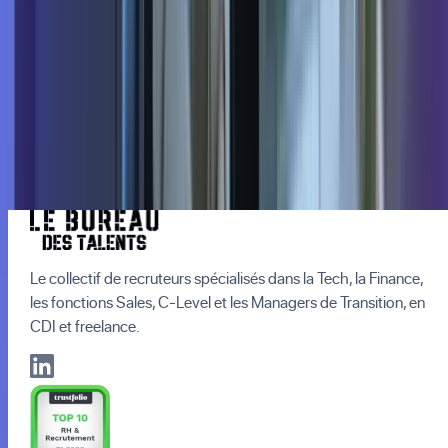
Lille
Confiez-nous vos recrutements et concentrez-vous
sur votre croissance.
Nous contacter
Le collectif de recruteurs spécialisés dans la Tech, la Finance,
les fonctions Sales, C-Level et les Managers de Transition, en
CDI et freelance.