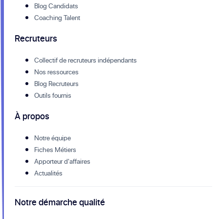
Blog Candidats
Coaching Talent
Recruteurs
Collectif de recruteurs indépendants
Nos ressources
Blog Recruteurs
Outils fournis
À propos
Notre équipe
Fiches Métiers
Apporteur d'affaires
Actualités
Notre démarche qualité