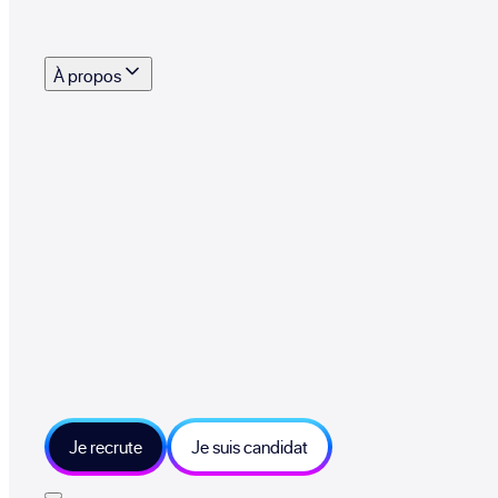
s outils, supports et moyens mis à disposition pour vous aider à recruter eff
À propos
 talents qui font vivre le collectif au quotidien
mmandez une entreprise qui recrute et recevez 500€
sitions et grands moments du collectif
tions et ressources sur les technologies et métiers IT
tre besoin et échangeons sur votre projet
Je recrute
Je suis candidat