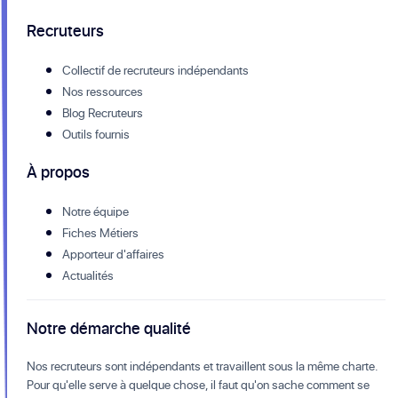
Recruteurs
Collectif de recruteurs indépendants
Nos ressources
Blog Recruteurs
Outils fournis
À propos
Notre équipe
Fiches Métiers
Apporteur d'affaires
Actualités
Notre démarche qualité
Nos recruteurs sont indépendants et travaillent sous la même charte.
Pour qu'elle serve à quelque chose, il faut qu'on sache comment se