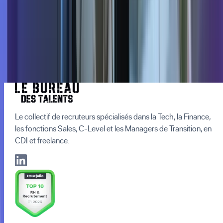
Confiez-nous vos recrutements et concentrez-vous
sur votre croissance.
Nous contacter
Le collectif de recruteurs spécialisés dans la Tech, la Finance,
les fonctions Sales, C-Level et les Managers de Transition, en
CDI et freelance.