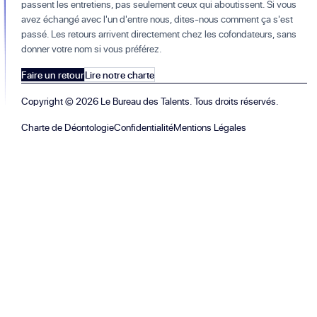
passent les entretiens, pas seulement ceux qui aboutissent. Si vous
avez échangé avec l'un d'entre nous, dites-nous comment ça s'est
passé. Les retours arrivent directement chez les cofondateurs, sans
donner votre nom si vous préférez.
Faire un retour
Lire notre charte
Copyright ©
2026
Le Bureau des Talents. Tous droits réservés.
Charte de Déontologie
Confidentialité
Mentions Légales