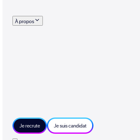
s outils, supports et moyens mis à disposition pour vous aider à recruter eff
À propos
 talents qui font vivre le collectif au quotidien
mmandez une entreprise qui recrute et recevez 500€
sitions et grands moments du collectif
tions et ressources sur les technologies et métiers IT
tre besoin et échangeons sur votre projet
Je recrute
Je suis candidat