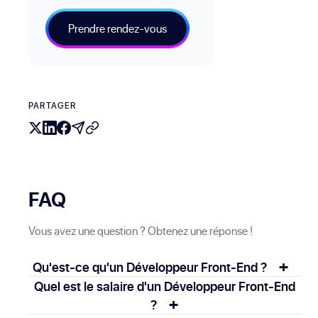
Prendre rendez-vous
PARTAGER
FAQ
Vous avez une question ? Obtenez une réponse !
+
Qu'est-ce qu'un Développeur Front-End ?
Un développeur Front-End est un professionnel
Quel est le salaire d'un Développeur Front-End
+
?
spécialisé dans la conception et la réalisation de