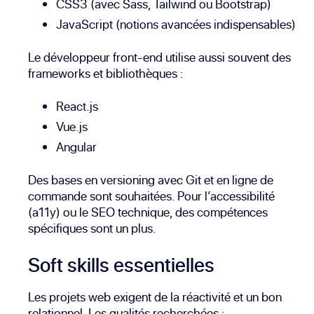
CSS3
(avec
Sass
,
Tailwind
ou
Bootstrap
)
JavaScript
(notions avancées indispensables)
Le développeur front-end utilise aussi souvent des
frameworks et bibliothèques :
React.js
Vue.js
Angular
Des bases en versioning avec
Git
et en ligne de
commande sont souhaitées. Pour l’accessibilité
(
a11y
) ou le SEO technique, des compétences
spécifiques sont un plus.
Soft skills essentielles
Les projets web exigent de la réactivité et un bon
relationnel. Les qualités recherchées :