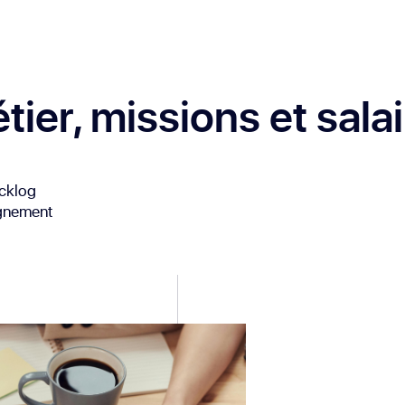
tier, missions et sala
acklog
lignement