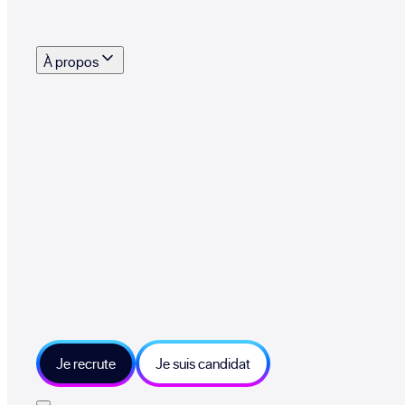
s outils, supports et moyens mis à disposition pour vous aider à recruter eff
À propos
 talents qui font vivre le collectif au quotidien
mmandez une entreprise qui recrute et recevez 500€
sitions et grands moments du collectif
tions et ressources sur les technologies et métiers IT
tre besoin et échangeons sur votre projet
Je recrute
Je suis candidat