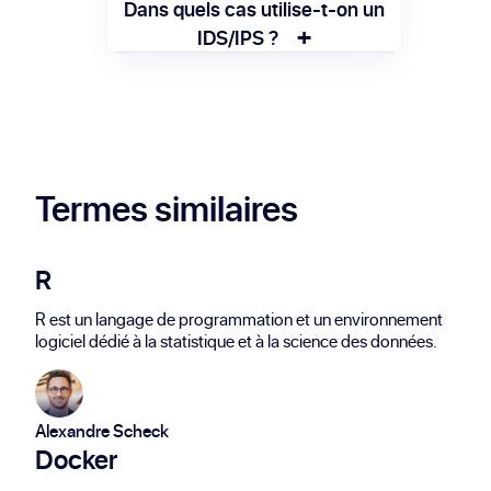
avant qu’elles ne causent des dommages.
Il analyse le trafic réseau à l’aide de
Dans quels cas utilise-t-on un
+
signatures connues ou de
IDS/IPS ?
comportements anormaux pour repérer
On l’utilise pour protéger les réseaux
les tentatives d’intrusion.
sensibles, surveiller les accès, et prévenir
les attaques comme les malwares ou le
phishing.
Termes similaires
R
R est un langage de programmation et un environnement
logiciel dédié à la statistique et à la science des données.
Alexandre Scheck
Docker