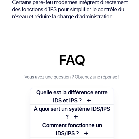
Certains pare-feu modernes intègrent directement
des fonctions d’IPS pour simplifier le contrôle du
réseau et réduire la charge d’administration.
FAQ
Vous avez une question ? Obtenez une réponse !
Quelle est la différence entre
+
IDS et IPS ?
IDS se contente de surveiller et d'alerter
À quoi sert un système IDS/IPS
+
en cas d'intrusion, tandis que IPS agit
?
automatiquement pour bloquer les
Il sert à identifier des activités suspectes
Comment fonctionne un
menaces détectées.
+
sur un réseau et, pour l’IPS, à les bloquer
IDS/IPS ?