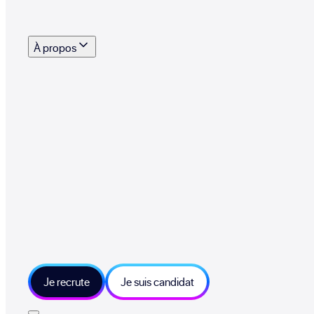
s outils, supports et moyens mis à disposition pour vous aider à recruter eff
À propos
 talents qui font vivre le collectif au quotidien
mmandez une entreprise qui recrute et recevez 500€
sitions et grands moments du collectif
tions et ressources sur les technologies et métiers IT
tre besoin et échangeons sur votre projet
Je recrute
Je suis candidat