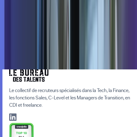
Rouen
Confiez-nous vos recrutements et concentrez-vous
sur votre croissance.
Nous contacter
Le collectif de recruteurs spécialisés dans la Tech, la Finance,
les fonctions Sales, C-Level et les Managers de Transition, en
CDI et freelance.