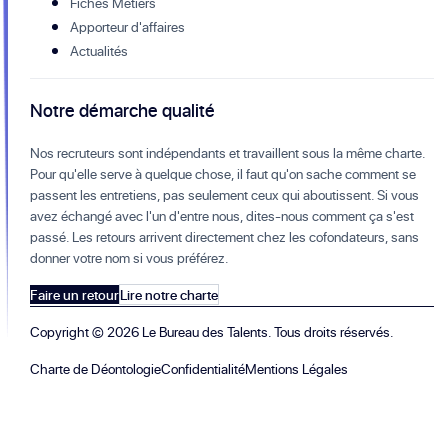
Fiches Métiers
Apporteur d'affaires
Actualités
Notre démarche qualité
Nos recruteurs sont indépendants et travaillent sous la même charte.
Pour qu'elle serve à quelque chose, il faut qu'on sache comment se
passent les entretiens, pas seulement ceux qui aboutissent. Si vous
avez échangé avec l'un d'entre nous, dites-nous comment ça s'est
passé. Les retours arrivent directement chez les cofondateurs, sans
donner votre nom si vous préférez.
Faire un retour
Lire notre charte
Copyright ©
2026
Le Bureau des Talents. Tous droits réservés.
Charte de Déontologie
Confidentialité
Mentions Légales