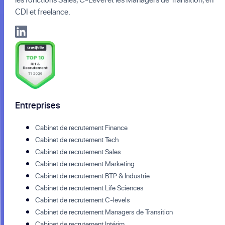
CDI et freelance.
Entreprises
Cabinet de recrutement Finance
Cabinet de recrutement Tech
Cabinet de recrutement Sales
Cabinet de recrutement Marketing
Cabinet de recrutement BTP & Industrie
Cabinet de recrutement Life Sciences
Cabinet de recrutement C-levels
Cabinet de recrutement Managers de Transition
Cabinet de recrutement Intérim