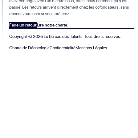
avez échangé avec l'un d'entre nous, dites-nous comment ça s'est
passé. Les retours arrivent directement chez les cofondateurs, sans
donner votre nom si vous préférez.
Faire un retour
Lire notre charte
Copyright ©
2026
Le Bureau des Talents. Tous droits réservés.
Charte de Déontologie
Confidentialité
Mentions Légales