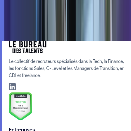
sur votre croissance.
Nous contacter
Le collectif de recruteurs spécialisés dans la Tech, la Finance,
les fonctions Sales, C-Level et les Managers de Transition, en
CDI et freelance.
Entreprises