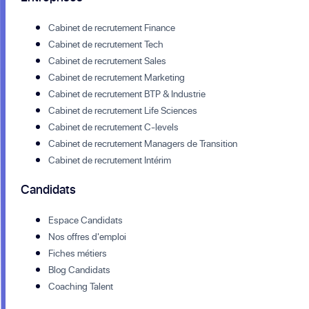
Cabinet de recrutement Finance
Cabinet de recrutement Tech
Cabinet de recrutement Sales
Cabinet de recrutement Marketing
Cabinet de recrutement BTP & Industrie
Cabinet de recrutement Life Sciences
Cabinet de recrutement C-levels
Cabinet de recrutement Managers de Transition
Cabinet de recrutement Intérim
Candidats
Espace Candidats
Nos offres d'emploi
Fiches métiers
Blog Candidats
Coaching Talent