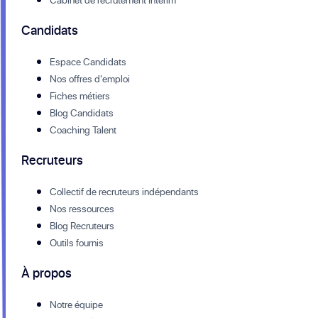
Candidats
Espace Candidats
Nos offres d'emploi
Fiches métiers
Blog Candidats
Coaching Talent
Recruteurs
Collectif de recruteurs indépendants
Nos ressources
Blog Recruteurs
Outils fournis
À propos
Notre équipe