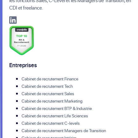
les fonctions Sales, C-Level et les Managers de Transition, en
CDI et freelance.
Entreprises
Cabinet de recrutement Finance
Cabinet de recrutement Tech
Cabinet de recrutement Sales
Cabinet de recrutement Marketing
Cabinet de recrutement BTP & Industrie
Cabinet de recrutement Life Sciences
Cabinet de recrutement C-levels
Cabinet de recrutement Managers de Transition
Cabinet de recrutement Intérim