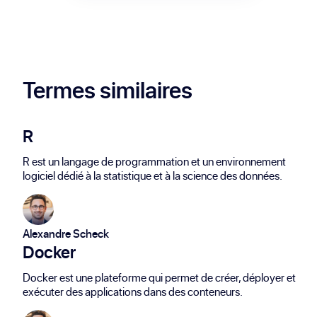
Veeam est plus centré sur la virtualisation,
d’activité, sécuriser les données critiques
notamment avec VMware.
et respecter les exigences de conformité
en matière de sauvegarde.
Termes similaires
R
R est un langage de programmation et un environnement
logiciel dédié à la statistique et à la science des données.
Alexandre Scheck
Docker
Docker est une plateforme qui permet de créer, déployer et
exécuter des applications dans des conteneurs.