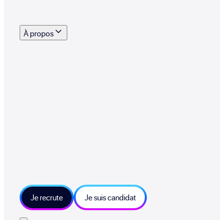
s outils, supports et moyens mis à disposition pour vous aider à recruter eff
À propos
 talents qui font vivre le collectif au quotidien
mmandez une entreprise qui recrute et recevez 500€
sitions et grands moments du collectif
tions et ressources sur les technologies et métiers IT
tre besoin et échangeons sur votre projet
Je recrute
Je suis candidat