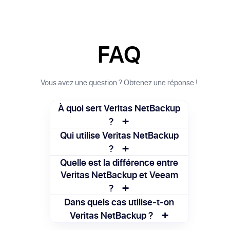
FAQ
Vous avez une question ? Obtenez une réponse !
À quoi sert Veritas NetBackup
+
?
Veritas NetBackup permet de
Qui utilise Veritas NetBackup
+
sauvegarder, restaurer et protéger les
?
données des entreprises, sur site ou dans
Il est principalement utilisé par les grandes
Quelle est la différence entre
le cloud, en automatisant ces processus.
entreprises et les équipes informatiques
Veritas NetBackup et Veeam
+
qui gèrent des infrastructures complexes
?
de stockage et de virtualisation.
Veritas NetBackup cible les
Dans quels cas utilise-t-on
+
environnements d’entreprise étendus
Veritas NetBackup ?
avec une compatibilité large, tandis que
Il est utilisé pour assurer la continuité