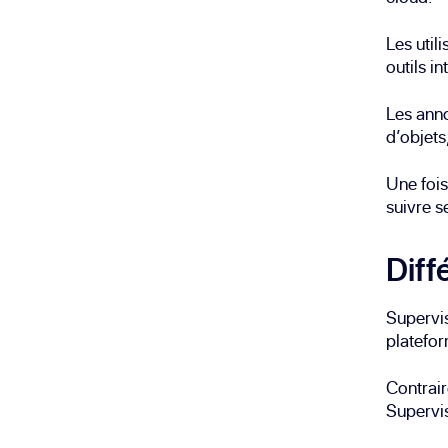
Les util
outils i
Les anno
d’objets
Une fois
suivre s
Diff
Supervis
plateform
Contrair
Supervis