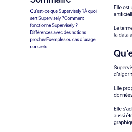
Elle est
Qu’est-ce que Supervisely ?
À quoi
artifici
sert Supervisely ?
Comment
fonctionne Supervisely ?
Le terme
Différences avec des notions
la data 
proches
Exemples ou cas d’usage
concrets
Qu’e
Supervis
d’algori
Elle pro
données,
Elle s’a
aussi êt
graphiq