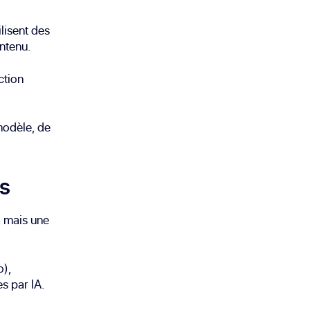
ilisent des
ntenu.
ction
modèle, de
es
, mais une
o),
s par IA.