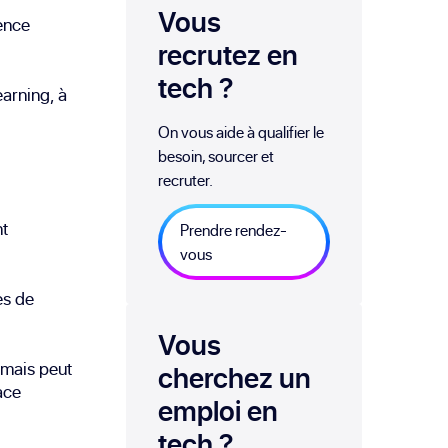
Vous
gence
recrutez en
tech
?
arning, à
On vous aide à qualifier le
besoin, sourcer et
recruter.
nt
Prendre rendez-
vous
es de
Vous
 mais peut
cherchez un
ace
emploi
en
tech
?