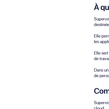
À qu
Supervis
destinée
Elle per
les appl
Elle ser
de trava
Dans un 
de perso
Comm
Supervis
cloud.