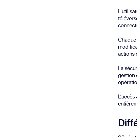
L'utilis
télévers
connect
Chaque o
modifica
actions 
La sécur
gestion 
opératio
L’accès 
entièrem
Diff