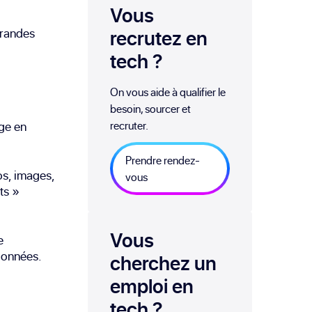
Vous
 grandes
recrutez en
tech
?
On vous aide à qualifier le
besoin, sourcer et
age en
recruter.
Prendre rendez-
os, images,
vous
ts »
Vous
e
données.
cherchez un
emploi
en
tech
?