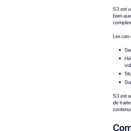
S3 est u
bien aux
complex
Les cas 
Sa
Hé
vi
St
Su
S3 est a
de trait
contenu
Com