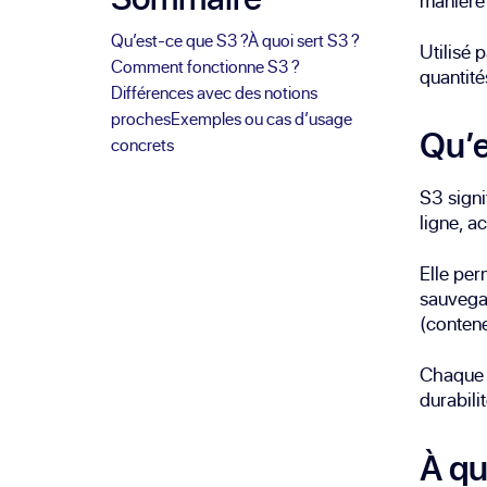
manière 
Qu’est-ce que S3 ?
À quoi sert S3 ?
Utilisé 
Comment fonctionne S3 ?
quantité
Différences avec des notions
proches
Exemples ou cas d’usage
Qu’e
concrets
S3 signi
ligne, a
Elle per
sauvegar
(contene
Chaque o
durabili
À qu