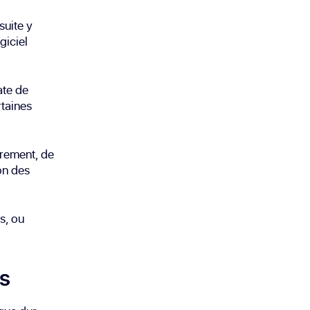
suite y
giciel
ate de
rtaines
frement, de
on des
s, ou
es