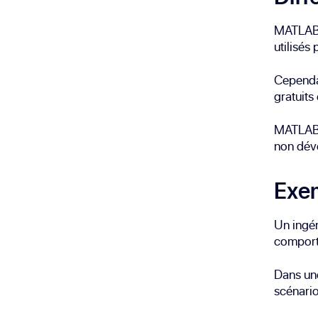
MATLAB e
utilisés
Cependan
gratuits
MATLAB 
non déve
Exem
Un ingé
comporte
Dans une
scénario