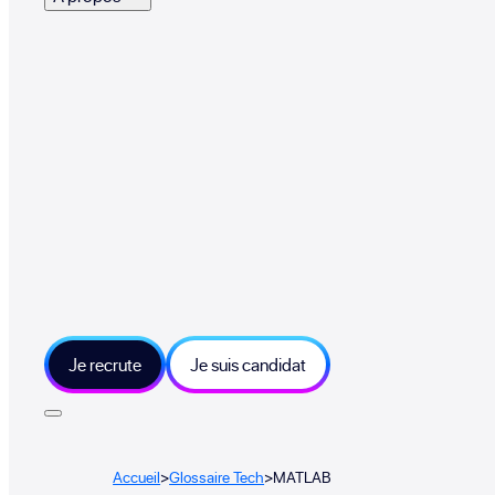
Je recrute
Je suis candidat
Accueil
>
Glossaire Tech
>
MATLAB