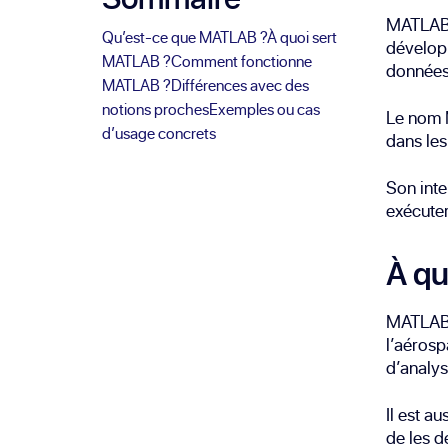
MATLAB 
Qu’est-ce que MATLAB ?
À quoi sert
développ
MATLAB ?
Comment fonctionne
données
MATLAB ?
Différences avec des
notions proches
Exemples ou cas
Le nom M
d’usage concrets
dans les
Son inte
exécuter
À qu
MATLAB e
l’aérosp
d’analys
Il est a
de les d