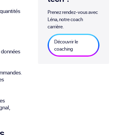
 quantités
Prenez rendez-vous avec
Léna, notre coach
carrière.
Découvrir le
coaching
e données
commandes.
es
des
gnal,
es