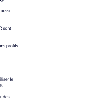
 aussi
R sont
ns profils
iser le
e.
er des