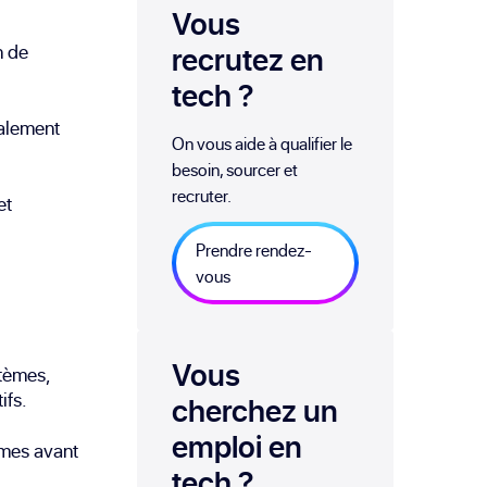
Vous
n de
recrutez en
tech
?
palement
On vous aide à qualifier le
besoin, sourcer et
recruter.
et
Prendre rendez-
vous
Vous
stèmes,
ifs.
cherchez un
emploi
en
hmes avant
tech
?