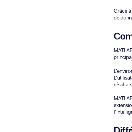
Grâce à 
de donné
Com
MATLAB 
principa
L’envir
L’utilis
résultats
MATLAB p
extensio
l’intelli
Diff