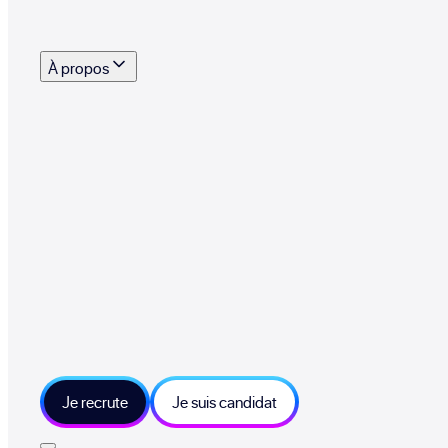
s outils, supports et moyens mis à disposition pour vous aider à recruter eff
À propos
 talents qui font vivre le collectif au quotidien
mmandez une entreprise qui recrute et recevez 500€
sitions et grands moments du collectif
tions et ressources sur les technologies et métiers IT
tre besoin et échangeons sur votre projet
Je recrute
Je suis candidat