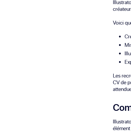
Illustra
créateur
Voici qu
Cr
Mi
Ill
Exp
Les recr
CV de pr
attendue
Comm
Illustra
élément 