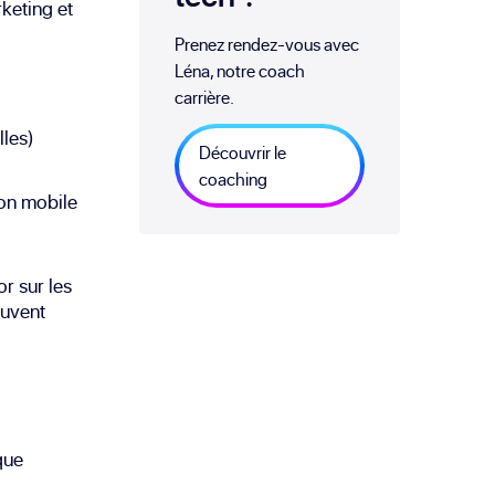
rketing et
Prenez rendez-vous avec
Léna, notre coach
carrière.
lles)
Découvrir le
coaching
ion mobile
r sur les
ouvent
que