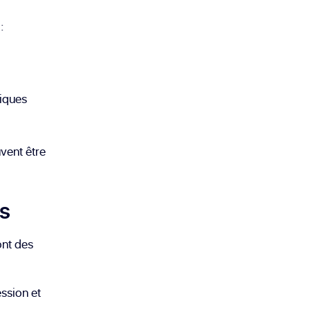
:
hiques
vent être
es
ont des
ession et