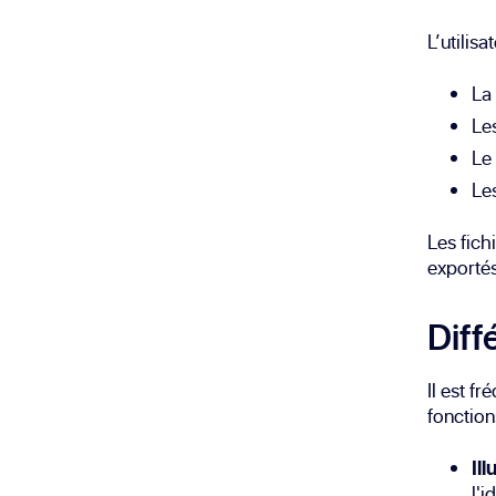
L’utilisa
La
Le
Le
Le
Les fich
exportés
Diff
Il est f
fonction
Ill
l'i