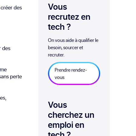
Vous
 créer des
recrutez en
tech
?
On vous aide à qualifier le
besoin, sourcer et
r des
recruter.
même
Prendre rendez-
 sans perte
vous
es,
Vous
cherchez un
emploi
en
tech
?