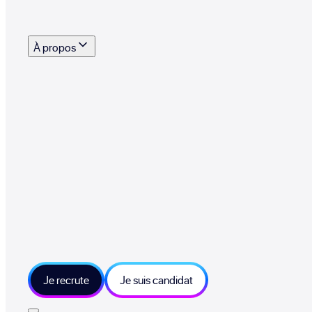
s outils, supports et moyens mis à disposition pour vous aider à recruter eff
À propos
 talents qui font vivre le collectif au quotidien
mmandez une entreprise qui recrute et recevez 500€
sitions et grands moments du collectif
tions et ressources sur les technologies et métiers IT
tre besoin et échangeons sur votre projet
Je recrute
Je suis candidat