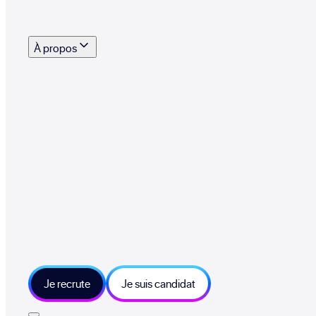
s outils, supports et moyens mis à disposition pour vous aider à recruter eff
À propos
 talents qui font vivre le collectif au quotidien
mmandez une entreprise qui recrute et recevez 500€
sitions et grands moments du collectif
tions et ressources sur les technologies et métiers IT
tre besoin et échangeons sur votre projet
Je recrute
Je suis candidat