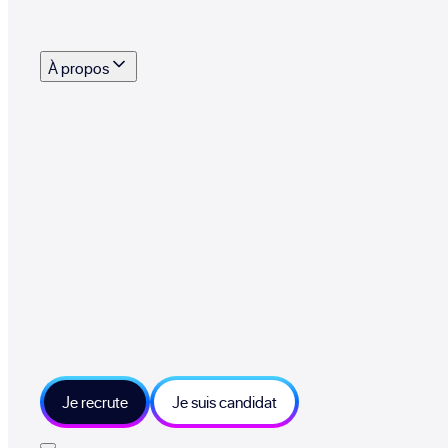
s outils, supports et moyens mis à disposition pour vous aider à recruter eff
À propos
 talents qui font vivre le collectif au quotidien
mmandez une entreprise qui recrute et recevez 500€
sitions et grands moments du collectif
tions et ressources sur les technologies et métiers IT
tre besoin et échangeons sur votre projet
Je recrute
Je suis candidat