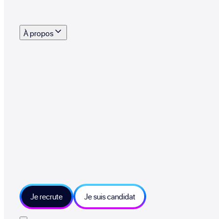
s outils, supports et moyens mis à disposition pour vous aider à recruter eff
À propos
 talents qui font vivre le collectif au quotidien
mmandez une entreprise qui recrute et recevez 500€
sitions et grands moments du collectif
tions et ressources sur les technologies et métiers IT
tre besoin et échangeons sur votre projet
Je recrute
Je suis candidat