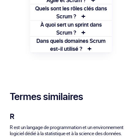
Agile est un cadre général incluant
Quels sont les rôles clés dans
+
plusieurs méthodes, tandis que Scrum est
Scrum ?
une des approches agiles les plus
Il y a trois rôles principaux : le Product
À quoi sert un sprint dans
utilisées.
+
Owner, le Scrum Master et l’équipe de
Scrum ?
développement.
Le sprint structure le travail en cycles
Dans quels domaines Scrum
+
courts pour livrer régulièrement des
est-il utilisé ?
fonctionnalités prêtes à être utilisées.
Scrum est largement utilisé dans le
développement logiciel, mais aussi dans
d’autres secteurs comme le marketing ou
la gestion de produits.
Termes similaires
R
R est un langage de programmation et un environnement
logiciel dédié à la statistique et à la science des données.