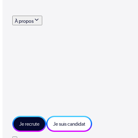
s outils, supports et moyens mis à disposition pour vous aider à recruter eff
À propos
 talents qui font vivre le collectif au quotidien
mmandez une entreprise qui recrute et recevez 500€
sitions et grands moments du collectif
tions et ressources sur les technologies et métiers IT
tre besoin et échangeons sur votre projet
Je recrute
Je suis candidat