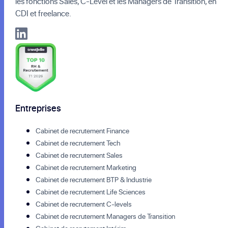
les fonctions Sales, C-Level et les Managers de Transition, en
CDI et freelance.
Entreprises
Cabinet de recrutement Finance
Cabinet de recrutement Tech
Cabinet de recrutement Sales
Cabinet de recrutement Marketing
Cabinet de recrutement BTP & Industrie
Cabinet de recrutement Life Sciences
Cabinet de recrutement C-levels
Cabinet de recrutement Managers de Transition