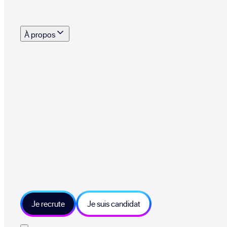
s outils, supports et moyens mis à disposition pour vous aider à recruter eff
À propos
 talents qui font vivre le collectif au quotidien
mmandez une entreprise qui recrute et recevez 500€
sitions et grands moments du collectif
tions et ressources sur les technologies et métiers IT
tre besoin et échangeons sur votre projet
Je recrute
Je suis candidat