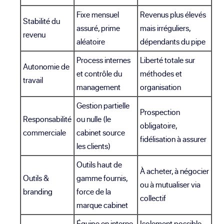
Fixe mensuel
Revenus plus élevés
Stabilité du
assuré, prime
mais irréguliers,
revenu
aléatoire
dépendants du pipe
Process internes
Liberté totale sur
Autonomie de
et contrôle du
méthodes et
travail
management
organisation
Gestion partielle
Prospection
Responsabilité
ou nulle (le
obligatoire,
commerciale
cabinet source
fidélisation à assurer
les clients)
Outils haut de
À acheter, à négocier
Outils &
gamme fournis,
ou à mutualiser via
branding
force de la
collectif
marque cabinet
Équipe en interne,
Isolement possible,