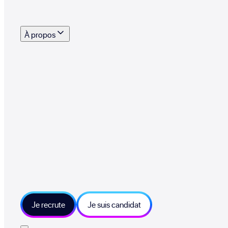
s outils, supports et moyens mis à disposition pour vous aider à recruter eff
À propos
 talents qui font vivre le collectif au quotidien
mmandez une entreprise qui recrute et recevez 500€
sitions et grands moments du collectif
tions et ressources sur les technologies et métiers IT
tre besoin et échangeons sur votre projet
Je recrute
Je suis candidat