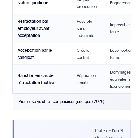
Nature juridique
Engagement fe
proposition
Rétractation par
Possible
Impossible, con
employeur avant
sans
faute
acceptation
indemnité
Acceptation par le
Crée le
Lève l'option, le
candidat
contrat
formé
Dommages-inté
Sanction en cas de
Réparation
équivalents à u
rétractation fautive
limitée
licenciement
Promesse vs offre : comparaison juridique (2026)
Date de l'arrêt
de la Cour de