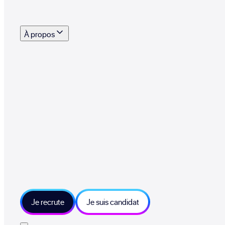
s outils, supports et moyens mis à disposition pour vous aider à recruter eff
À propos
 talents qui font vivre le collectif au quotidien
mmandez une entreprise qui recrute et recevez 500€
sitions et grands moments du collectif
tions et ressources sur les technologies et métiers IT
tre besoin et échangeons sur votre projet
Je recrute
Je suis candidat