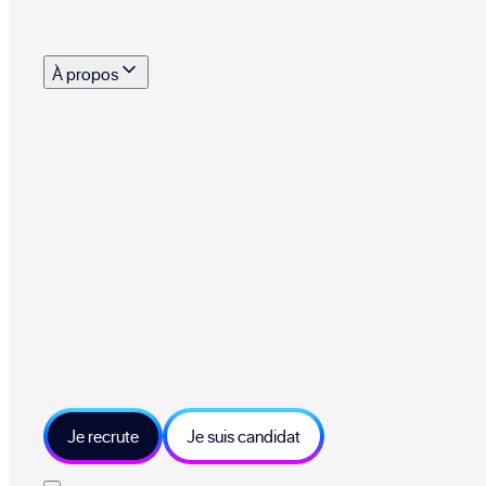
s outils, supports et moyens mis à disposition pour vous aider à recruter eff
À propos
 talents qui font vivre le collectif au quotidien
mmandez une entreprise qui recrute et recevez 500€
sitions et grands moments du collectif
tions et ressources sur les technologies et métiers IT
tre besoin et échangeons sur votre projet
Je recrute
Je suis candidat