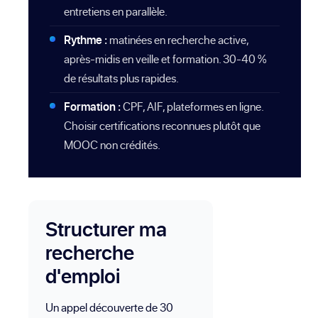
entretiens en parallèle.
Rythme :
matinées en recherche active,
après-midis en veille et formation. 30-40 %
de résultats plus rapides.
Formation :
CPF, AIF, plateformes en ligne.
Choisir certifications reconnues plutôt que
MOOC non crédités.
Structurer ma
recherche
d'emploi
Un appel découverte de 30