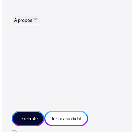
s outils, supports et moyens mis à disposition pour vous aider à recruter eff
À propos
 talents qui font vivre le collectif au quotidien
mmandez une entreprise qui recrute et recevez 500€
sitions et grands moments du collectif
tions et ressources sur les technologies et métiers IT
tre besoin et échangeons sur votre projet
Je recrute
Je suis candidat