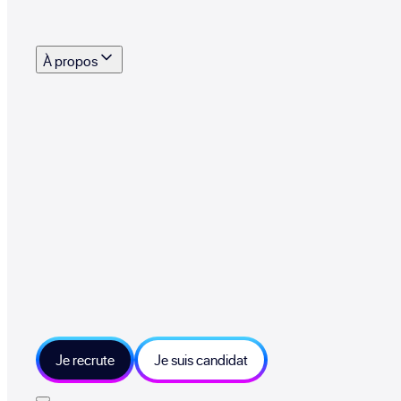
s outils, supports et moyens mis à disposition pour vous aider à recruter eff
À propos
 talents qui font vivre le collectif au quotidien
mmandez une entreprise qui recrute et recevez 500€
sitions et grands moments du collectif
tions et ressources sur les technologies et métiers IT
tre besoin et échangeons sur votre projet
Je recrute
Je suis candidat