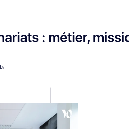
ariats
: métier, missi
la