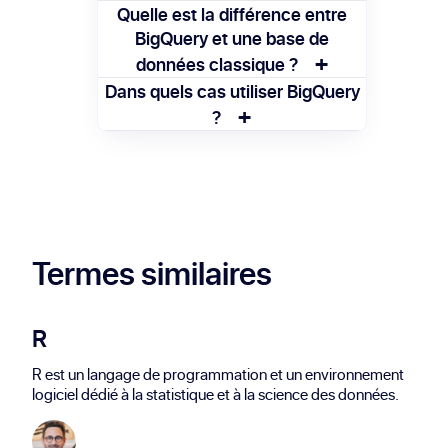
bases de données à l'aide du langage SQL
BigQuery exécute des requêtes SQL sur
Quelle est la différence entre
standard.
des données massives en utilisant une
BigQuery et une base de
+
architecture distribuée. L'utilisateur ne
données classique ?
gère pas l'infrastructure sous-jacente.
BigQuery est conçu pour traiter
Dans quels cas utiliser BigQuery
+
rapidement des pétaoctets de données
?
via le cloud, sans nécessiter de gestion de
BigQuery est idéal pour l'analyse de
serveur comme une base de données
données massives, la création de
classique.
rapports, le machine learning ou le
traitement en temps quasi réel.
Termes similaires
R
R est un langage de programmation et un environnement
logiciel dédié à la statistique et à la science des données.