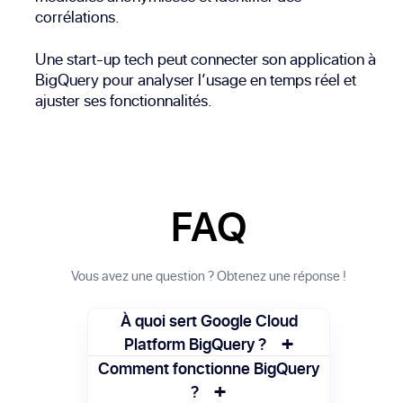
corrélations.
Une start-up tech peut connecter son application à
BigQuery pour analyser l’usage en temps réel et
ajuster ses fonctionnalités.
FAQ
Vous avez une question ? Obtenez une réponse !
À quoi sert Google Cloud
+
Platform BigQuery ?
BigQuery permet de stocker, interroger et
Comment fonctionne BigQuery
+
analyser efficacement de très grandes
?