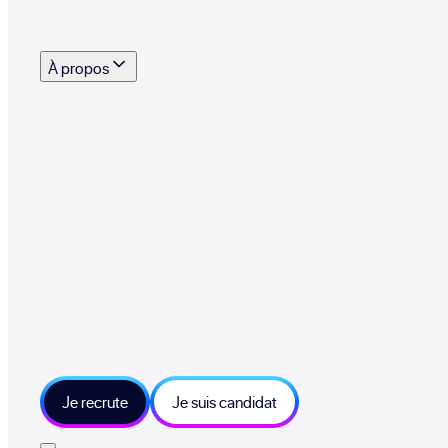
s outils, supports et moyens mis à disposition pour vous aider à recruter eff
À propos
 talents qui font vivre le collectif au quotidien
mmandez une entreprise qui recrute et recevez 500€
sitions et grands moments du collectif
tions et ressources sur les technologies et métiers IT
tre besoin et échangeons sur votre projet
Je recrute
Je suis candidat