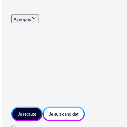
s outils, supports et moyens mis à disposition pour vous aider à recruter eff
À propos
 talents qui font vivre le collectif au quotidien
mmandez une entreprise qui recrute et recevez 500€
sitions et grands moments du collectif
tions et ressources sur les technologies et métiers IT
tre besoin et échangeons sur votre projet
Je recrute
Je suis candidat